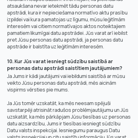
atsaukšana nevar ietekmēt tādu personas datu
apstrādi, kura ir nepieciešama normatīvo aktu prasību
izpildei vai kura pamatojas uz līgumu, mūsu leģitīmām
interesēm vai citiem normatīvajos aktos noteiktajiem
pamatiem likumīgai datu apstrādei. Jūs varat arī iebilst
pret Jūsu personas datu apstrādi, ja personas datu
apstrāde ir balstīta uz leģitīmām interesēm.
10. Kur Jūs varat iesniegt sūdzību saistībā ar
personas datu apstrādi saistītiem jautājumiem?
Ja Jums ir kādi jautājumi vai iebildumi saistībā ar mūsu
veikto Jūsu personas datu apstrādi, mēs aicinām
vispirms vērsties pie mums.
Ja Jūs tomēr uzskatāt, ka mēs neesam spējuši
savstarpēji atrisināt radušos problēmjautājumu un Jūs
uzskatāt, ka mēs pārkāpjam Jūsu tiesības uz personas
datu aizsardzību, Jums ir tiesības iesniegt sūdzību
Datu valsts inspekcijai. Iesniegumu paraugus Datu
valsts inspekcijai un citu saistītu informāciju Jūs varat