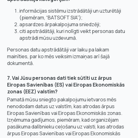
informācijas sistēmu izstrādātāji un uzturētāji
(piemēram, “BATSOFT SIA”);
apsardzes ārpakalpojuma sniedzēji;
citi apstrādātāji, kuri nolīgti veikt personas datu
apstrādi mūsu uzdevumā.
Personas datu apstrādātāji var laiku pa laikam
mainīties, par ko mēs veiksim izmaiņas arī šajā
dokumentā.
7. Vai Jūsu personas dati tiek sūtīti uz ārpus
Eiropas Savienības (ES) vai Eiropas Ekonomiskās
zonas (EEZ) valstīm?
Pamatā mūsu sniegto pakalpojumu ietvaros mēs
nenododam datus uz valstīm, kas atrodas ārpus
Eiropas Savienības vai Eiropas Ekonomiskās zonas.
Izņēmuma gadījumos, piemēram, kad organizējam
pasākuma dalībnieku ceļošanu uz valsti, kas atrodas
ārpus Eiropas Savienības vai Eiropas Ekonomiskās