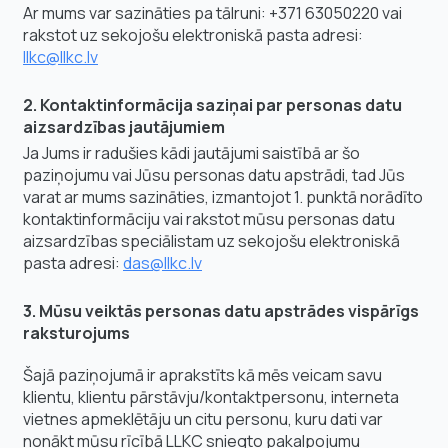
Ar mums var sazināties pa tālruni: +371 63050220 vai
rakstot uz sekojošu elektroniskā pasta adresi:
llkc@llkc.lv
2. Kontaktinformācija saziņai par personas datu
aizsardzības jautājumiem
Ja Jums ir radušies kādi jautājumi saistībā ar šo
paziņojumu vai Jūsu personas datu apstrādi, tad Jūs
varat ar mums sazināties, izmantojot 1. punktā norādīto
kontaktinformāciju vai rakstot mūsu personas datu
aizsardzības speciālistam uz sekojošu elektroniskā
pasta adresi:
das@llkc.lv
3. Mūsu veiktās personas datu apstrādes vispārīgs
raksturojums
Šajā paziņojumā ir aprakstīts kā mēs veicam savu
klientu, klientu pārstāvju/kontaktpersonu, interneta
vietnes apmeklētāju un citu personu, kuru dati var
nonākt mūsu rīcībā LLKC sniegto pakalpojumu