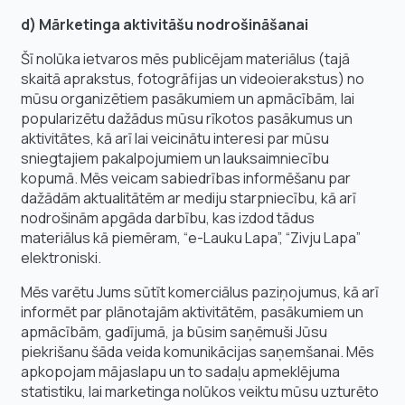
d) Mārketinga aktivitāšu nodrošināšanai
Šī nolūka ietvaros mēs publicējam materiālus (tajā
skaitā aprakstus, fotogrāfijas un videoierakstus) no
mūsu organizētiem pasākumiem un apmācībām, lai
popularizētu dažādus mūsu rīkotos pasākumus un
aktivitātes, kā arī lai veicinātu interesi par mūsu
sniegtajiem pakalpojumiem un lauksaimniecību
kopumā. Mēs veicam sabiedrības informēšanu par
dažādām aktualitātēm ar mediju starpniecību, kā arī
nodrošinām apgāda darbību, kas izdod tādus
materiālus kā piemēram, “e-Lauku Lapa”, “Zivju Lapa”
elektroniski.
Mēs varētu Jums sūtīt komerciālus paziņojumus, kā arī
informēt par plānotajām aktivitātēm, pasākumiem un
apmācībām, gadījumā, ja būsim saņēmuši Jūsu
piekrišanu šāda veida komunikācijas saņemšanai. Mēs
apkopojam mājaslapu un to sadaļu apmeklējuma
statistiku, lai marketinga nolūkos veiktu mūsu uzturēto