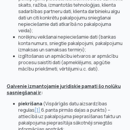
skaits, ražība, izmantotās tehnoloģijas, klienta
sadarbības partneru dati, klienta darbinieku algu
dati un citi konkrētu pakalpojumu sniegšanai
nepieciešamie dati atkarībā no pakalpojuma
veida);
norēķinu veikšanai nepieciešamie dati (bankas
konta numurs, sniegtie pakalpojumi, pakalpojumu
izmaksas un samaksas termiņi);
izglītošanas un apmācību ietvaros ar apmācību
procesu saistīti dati (apmeklējums, apgūtie
mācību priekšmeti, vērtējumi u.c. dati).
Galvenie izmantojamie juridiskie pamati šo nolūku
sasniegšanai ir
:
piekrišana
(Vispārīgās datu aizsardzības
regulas
[1]
6.panta pirmās daļas a punkts) –
attiecībā uz pakalpojuma pieprasīšanas faktu un
pakalpojuma pieprasītāja sākotnēji sniegtās
informācijas apstrādi;