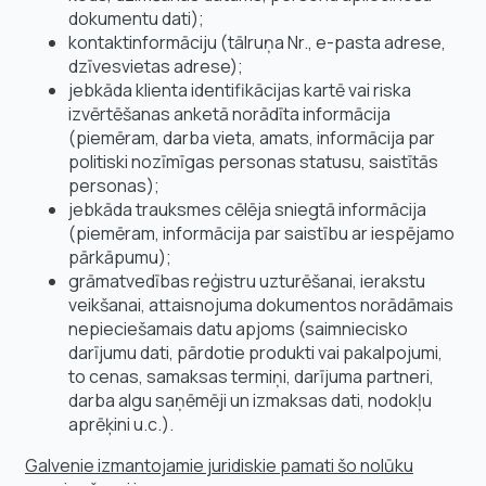
dokumentu dati);
kontaktinformāciju (tālruņa Nr., e-pasta adrese,
dzīvesvietas adrese);
jebkāda klienta identifikācijas kartē vai riska
izvērtēšanas anketā norādīta informācija
(piemēram, darba vieta, amats, informācija par
politiski nozīmīgas personas statusu, saistītās
personas);
jebkāda trauksmes cēlēja sniegtā informācija
(piemēram, informācija par saistību ar iespējamo
pārkāpumu);
grāmatvedības reģistru uzturēšanai, ierakstu
veikšanai, attaisnojuma dokumentos norādāmais
nepieciešamais datu apjoms (saimniecisko
darījumu dati, pārdotie produkti vai pakalpojumi,
to cenas, samaksas termiņi, darījuma partneri,
darba algu saņēmēji un izmaksas dati, nodokļu
aprēķini u.c.).
Galvenie izmantojamie juridiskie pamati šo nolūku