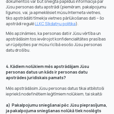
dokumentos var būt sniegta papildus informācija par
Jūsu personas datu apstrādi (piemēram, pakalpojumu
līgumos, vai, ja apmeklēsiet mūsu Interneta vietnes,
tiks apstrādāti tīmekļa vietnes pārlūkošanas dati – šo
apstrādi regulē
LLKC Sīkdatņu politika
).
Mēs apzināmies, ka personas dati ir Jūsu vērtība un
apstrādāsim tos ievērojot konfidencialitātes prasības
un rūpējoties par mūsu rīcībā esošo Jūsu personas
datu drošību.
4. Kādiem nolūkiem mēs apstrādājam Jūsu
personas datus un kāds ir personas datu
apstrādes juridiskais pamats?
Mēs apstrādāsim Jūsu personas datus tikai atbilstoši
iepriekš nodefinētiem leģitīmiem nolūkiem, tai skaitā:
a) Pakalpojumu sniegšanai pēc Jūsu pieprasījuma,
ja pakalpojuma sniegšanas nolūkā tiek noslēgts