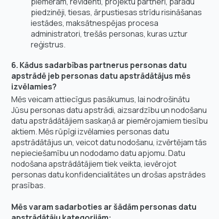
piemēram, revidenti, projektu partneri, parādu
piedzinēji, tiesas, ārpustiesas strīdu risināšanas
iestādes, maksātnespējas procesa
administratori, trešās personas, kuras uztur
reģistrus.
6. Kādus sadarbības partnerus personas datu
apstrādē jeb personas datu apstrādātājus mēs
izvēlamies?
Mēs veicam attiecīgus pasākumus, lai nodrošinātu
Jūsu personas datu apstrādi, aizsardzību un nodošanu
datu apstrādātājiem saskaņā ar piemērojamiem tiesību
aktiem. Mēs rūpīgi izvēlamies personas datu
apstrādātājus un, veicot datu nodošanu, izvērtējam tās
nepieciešamību un nododamo datu apjomu. Datu
nodošana apstrādātājiem tiek veikta, ievērojot
personas datu konfidencialitātes un drošas apstrādes
prasības.
Mēs varam sadarboties ar šādām personas datu
apstrādātāju kategorijām: