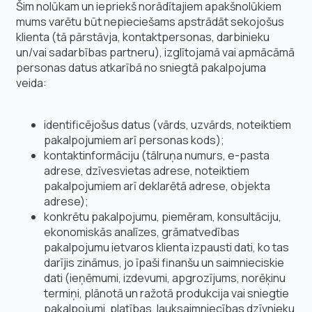
Šim nolūkam un iepriekš norādītajiem apakšnolūkiem
mums varētu būt nepieciešams apstrādāt sekojošus
klienta (tā pārstāvja, kontaktpersonas, darbinieku
un/vai sadarbības partneru), izglītojamā vai apmācāmā
personas datus atkarībā no sniegtā pakalpojuma
veida:
identificējošus datus (vārds, uzvārds, noteiktiem
pakalpojumiem arī personas kods);
kontaktinformāciju (tālruņa numurs, e-pasta
adrese, dzīvesvietas adrese, noteiktiem
pakalpojumiem arī deklarētā adrese, objekta
adrese);
konkrētu pakalpojumu, piemēram, konsultāciju,
ekonomiskās analīzes, grāmatvedības
pakalpojumu ietvaros klienta izpausti dati, ko tas
darījis zināmus, jo īpaši finanšu un saimnieciskie
dati (ieņēmumi, izdevumi, apgrozījums, norēķinu
termiņi, plānotā un ražotā produkcija vai sniegtie
pakalpojumi, platības, lauksaimniecības dzīvnieku