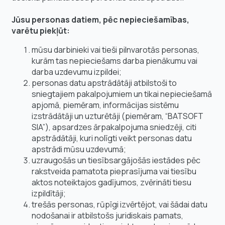
Jūsu personas datiem, pēc nepieciešamības,
varētu piekļūt:
mūsu darbinieki vai tieši pilnvarotās personas,
kurām tas nepieciešams darba pienākumu vai
darba uzdevumu izpildei;
personas datu apstrādātāji atbilstoši to
sniegtajiem pakalpojumiem un tikai nepieciešamā
apjomā, piemēram, informācijas sistēmu
izstrādātāji un uzturētāji (piemēram, “BATSOFT
SIA”), apsardzes ārpakalpojuma sniedzēji, citi
apstrādātāji, kuri nolīgti veikt personas datu
apstrādi mūsu uzdevumā;
uzraugošās un tiesībsargājošās iestādes pēc
rakstveida pamatota pieprasījuma vai tiesību
aktos noteiktajos gadījumos, zvērināti tiesu
izpildītāji;
trešās personas, rūpīgi izvērtējot, vai šādai datu
nodošanai ir atbilstošs juridiskais pamats,