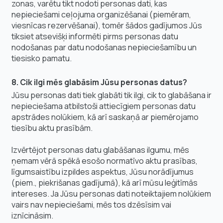
zonas, varētu tikt nodoti personas dati, kas
nepieciešami ceļojuma organizēšanai (piemēram,
viesnīcas rezervēšanai), tomēr šādos gadījumos Jūs
tiksiet atsevišķi informēti pirms personas datu
nodošanas par datu nodošanas nepieciešamību un
tiesisko pamatu.
8. Cik ilgi mēs glabāsim Jūsu personas datus?
Jūsu personas dati tiek glabāti tik ilgi, cik to glabāšana ir
nepieciešama atbilstoši attiecīgiem personas datu
apstrādes nolūkiem, kā arī saskaņā ar piemērojamo
tiesību aktu prasībām.
Izvērtējot personas datu glabāšanas ilgumu, mēs
ņemam vērā spēkā esošo normatīvo aktu prasības,
līgumsaistību izpildes aspektus, Jūsu norādījumus
(piem., piekrišanas gadījumā), kā arī mūsu leģitīmās
intereses. Ja Jūsu personas dati noteiktajiem nolūkiem
vairs nav nepieciešami, mēs tos dzēsīsim vai
iznīcināsim.