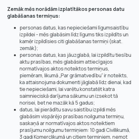
Zemāk mēs norādām izplatītākos personas datu
glabāšanas termiņus:
personas datus, kas nepieciešami līgumsaistību
izpildei - mēs glabāsim līdz līgums tiks izpildīts un
kamēr izpildīsies citi glabāšanas termiņi (skat.
zemāk);
personas datus, kas jāuzglabā, lai izpildītu tiesību
aktu prasības, mēs glabāsim attiecīgajos
normatīvajos aktos noteiktos termiņus,
piemēram, likumā „Par grāmatvedību” ir noteikts,
ka
attaisnojuma dokumenti jāglabā līdz dienai, kad
tie nepieciešami, lai varētu konstatēt katra
saimnieciskā darījuma sākumu un izsekot tā
norisei, bet ne mazāk kā 5 gadus;
datus, lai pierādītu savu saistību izpildi mēs
glabāsim vispārējo prasības noilguma termiņu,
saskaņā ar normatīvajos aktos noteiktiem
prasījumu noilgumu termiņiem:
10 gadi Civillikumā,
3 gadi Komerclikumā
un citiem termiņiem, ņemot