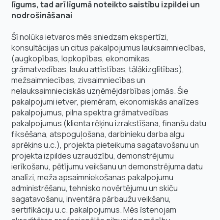
līgums, tad arī līgumā noteikto saistību izpildei un
nodrošināšanai
Šī nolūka ietvaros mēs sniedzam ekspertīzi,
konsultācijas un citus pakalpojumus lauksaimniecības,
(augkopības, lopkopības, ekonomikas,
grāmatvedības, lauku attīstības, tālākizglītības),
mežsaimniecības, zivsaimniecības un
nelauksaimnieciskās uzņēmējdarbības jomās. Šie
pakalpojumi ietver, piemēram, ekonomiskās analīzes
pakalpojumus, pilna spektra grāmatvedības
pakalpojumus (klienta rēķinu izrakstīšana, finanšu datu
fiksēšana, atspoguļošana, darbinieku darba algu
aprēķins u.c.), projekta pieteikuma sagatavošanu un
projekta izpildes uzraudzību, demonstrējumu
ierīkošanu, pētījumu veikšanu un demonstrējuma datu
analīzi, meža apsaimniekošanas pakalpojumu
administrēšanu, tehnisko novērtējumu un skiču
sagatavošanu, inventāra pārbaužu veikšanu,
sertifikāciju u.c. pakalpojumus. Mēs īstenojam