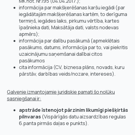
MK not. Nr.195 (04.04.2017.);
informācija par makšķerēšanas karšu iegādi (par
iegādātajām makšķerēšanas kartēm, to derīguma
termiņš, iegādes laiks, pirkumu vērtība, kartes
īpašnieka dati, Maksātāja dati, valsts nodevas
apmērs);
informācija par dalību pasākumā (apmeklētais
pasākums, datums, informācija par to, vai piekritis
uzaicinājumu saņemšanai dalībai citos
pasākumos
cita informācija (CV, biznesa plāns, novads, kuru
pārstāv, darbības veids/nozare, intereses).
Galvenie izmantojamie juridiskie pamati šo nolūku
sasniegšanai ir:
apstrāde īstenojot pārzinim likumīgi piešķirtās
pilnvaras
(Vispārīgās datu aizsardzības regulas
6.panta pirmās daļas e punkts).