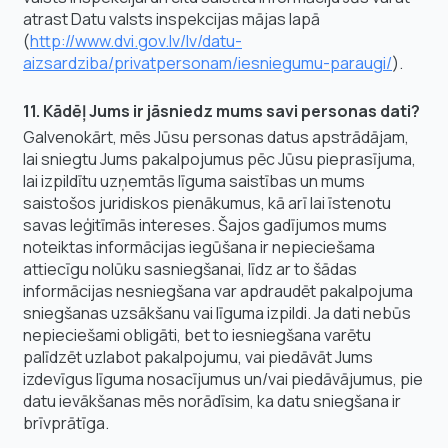
atrast Datu valsts inspekcijas mājas lapā
(
http://www.dvi.gov.lv/lv/datu-
aizsardziba/privatpersonam/iesniegumu-paraugi/
).
11. Kādēļ Jums ir jāsniedz mums savi personas dati?
Galvenokārt, mēs Jūsu personas datus apstrādājam,
lai sniegtu Jums pakalpojumus pēc Jūsu pieprasījuma,
lai izpildītu uzņemtās līguma saistības un mums
saistošos juridiskos pienākumus, kā arī lai īstenotu
savas leģitīmās intereses. Šajos gadījumos mums
noteiktas informācijas iegūšana ir nepieciešama
attiecīgu nolūku sasniegšanai, līdz ar to šādas
informācijas nesniegšana var apdraudēt pakalpojuma
sniegšanas uzsākšanu vai līguma izpildi. Ja dati nebūs
nepieciešami obligāti, bet to iesniegšana varētu
palīdzēt uzlabot pakalpojumu, vai piedāvāt Jums
izdevīgus līguma nosacījumus un/vai piedāvājumus, pie
datu ievākšanas mēs norādīsim, ka datu sniegšana ir
brīvprātīga.