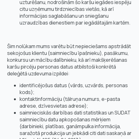
uzturēšanu, nodrošinām šo karšu iegādes iespēju
citu uzņēmumu tirdzniecības vietās, kā arī
informācijas saglabāšanu un sniegšanu
uzraudzības dienestiem par iegādātajām kartēm.
Šim nolūkam mums varētu būt nepieciešams apstrādāt
sekojošus klientu (saimniecību īpašnieku), pasākumu,
konkursu un mācību dalībnieku, kā arī makšķerēšanas
karšu pircēju personas datus atbilstoši konkrētā
deleģētā uzdevuma izpildei:
identificējošus datus (vārds, uzvārds, personas
kods);
kontaktinformāciju (tālruņa numurs, e-pasta
adrese, dzīvesvietas adrese);
saimnieciskās darbības dati statistikas un SUDAT
saimniecību datu apkopošanas mērķiem
(darbinieki, platības, ganāmpulka informācija,
saražotā produkcija un jebkādi citi dati saskaņā ar