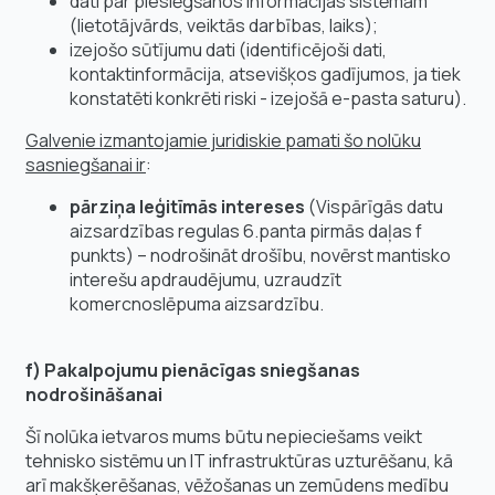
dati par pieslēgšanos informācijas sistēmām
(lietotājvārds, veiktās darbības, laiks);
izejošo sūtījumu dati (identificējoši dati,
kontaktinformācija, atsevišķos gadījumos, ja tiek
konstatēti konkrēti riski - izejošā e-pasta saturu).
Galvenie izmantojamie juridiskie pamati šo nolūku
sasniegšanai ir
:
pārziņa leģitīmās intereses
(Vispārīgās datu
aizsardzības regulas 6.panta pirmās daļas f
punkts) – nodrošināt drošību, novērst mantisko
interešu apdraudējumu, uzraudzīt
komercnoslēpuma aizsardzību.
f)
Pakalpojumu pienācīgas sniegšanas
nodrošināšanai
Šī nolūka ietvaros mums būtu nepieciešams veikt
tehnisko sistēmu un IT infrastruktūras uzturēšanu, kā
arī makšķerēšanas, vēžošanas un zemūdens medību