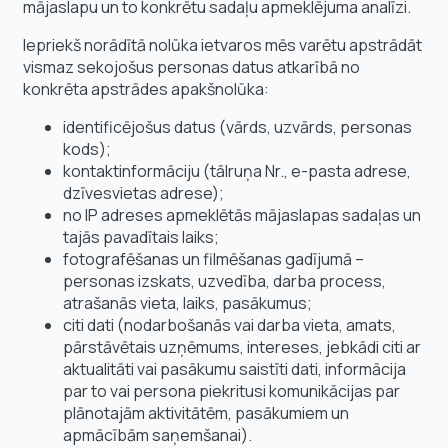
mājaslapu un to konkrētu sadaļu apmeklējuma analīzi.
Iepriekš norādītā nolūka ietvaros mēs varētu apstrādāt
vismaz sekojošus personas datus atkarībā no
konkrēta apstrādes apakšnolūka:
identificējošus datus (vārds, uzvārds, personas
kods);
kontaktinformāciju (tālruņa Nr., e-pasta adrese,
dzīvesvietas adrese);
no IP adreses apmeklētās mājaslapas sadaļas un
tajās pavadītais laiks;
fotografēšanas un filmēšanas gadījumā –
personas izskats, uzvedība, darba process,
atrašanās vieta, laiks, pasākumus;
citi dati (nodarbošanās vai darba vieta, amats,
pārstāvētais uzņēmums, intereses, jebkādi citi ar
aktualitāti vai pasākumu saistīti dati, informācija
par to vai persona piekritusi komunikācijas par
plānotajām aktivitātēm, pasākumiem un
apmācībām saņemšanai).