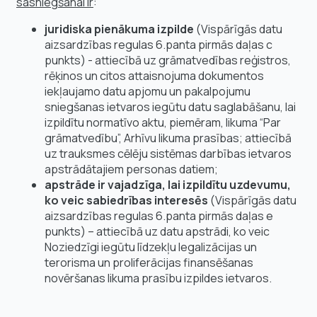
sasniegšanai ir
:
juridiska pienākuma izpilde
(Vispārīgās datu
aizsardzības regulas 6.panta pirmās daļas c
punkts) - attiecībā uz grāmatvedības reģistros,
rēķinos un citos attaisnojuma dokumentos
iekļaujamo datu apjomu un pakalpojumu
sniegšanas ietvaros iegūtu datu saglabāšanu, lai
izpildītu normatīvo aktu, piemēram, likuma “Par
grāmatvedību”, Arhīvu likuma prasības; attiecībā
uz trauksmes cēlēju sistēmas darbības ietvaros
apstrādātajiem personas datiem;
apstrāde ir vajadzīga, lai izpildītu uzdevumu,
ko veic sabiedrības interesēs
(Vispārīgās datu
aizsardzības regulas 6.panta pirmās daļas e
punkts) – attiecībā uz datu apstrādi, ko veic
Noziedzīgi iegūtu līdzekļu legalizācijas un
terorisma un proliferācijas finansēšanas
novēršanas likuma prasību izpildes ietvaros.