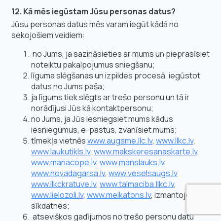
12. Kā mēs iegūstam Jūsu personas datus?
Jūsu personas datus mēs varam iegūt kādā no
sekojošiem veidiem:
no Jums, ja sazināsieties ar mums un pieprasīsiet
noteiktu pakalpojumus sniegšanu;
līguma slēgšanas un izpildes procesā, iegūstot
datus no Jums paša;
ja līgums tiek slēgts ar trešo personu un tā ir
norādījusi Jūs kā kontaktpersonu;
no Jums, ja Jūs iesniegsiet mums kādus
iesniegumus, e-pastus, zvanīsiet mums;
tīmekļa vietnēs
www.augsme.llc.lv
,
www.llkc.lv
,
www.laukutikls.lv
,
www.makskeresanaskarte.lv
,
www.manacope.lv
,
www.manslauks.lv
,
www.novadagarsa.lv
,
www.veselsaugs.lv
www.llkckratuve.lv
,
www.talmaciba.llkc.lv
,
www.lielozoli.lv
,
www.meikatons.lv
, izmantojot
sīkdatnes;
atsevišķos gadījumos no trešo personu datu