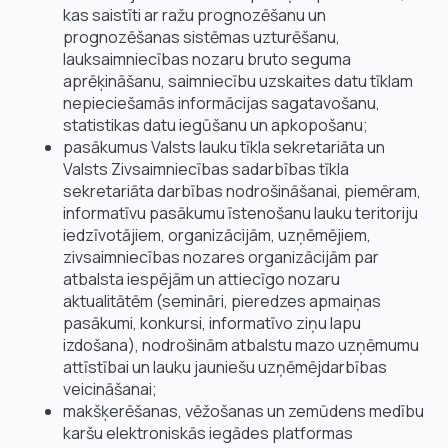
kas saistīti ar ražu prognozēšanu un
prognozēšanas sistēmas uzturēšanu,
lauksaimniecības nozaru bruto seguma
aprēķināšanu, saimniecību uzskaites datu tīklam
nepieciešamās informācijas sagatavošanu,
statistikas datu iegūšanu un apkopošanu;
pasākumus Valsts lauku tīkla sekretariāta un
Valsts Zivsaimniecības sadarbības tīkla
sekretariāta darbības nodrošināšanai, piemēram,
informatīvu pasākumu īstenošanu lauku teritoriju
iedzīvotājiem, organizācijām, uzņēmējiem,
zivsaimniecības nozares organizācijām par
atbalsta iespējām un attiecīgo nozaru
aktualitātēm (semināri, pieredzes apmaiņas
pasākumi, konkursi, informatīvo ziņu lapu
izdošana), nodrošinām atbalstu mazo uzņēmumu
attīstībai un lauku jauniešu uzņēmējdarbības
veicināšanai;
makšķerēšanas, vēžošanas un zemūdens medību
karšu elektroniskās iegādes platformas