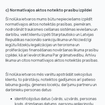
c) Normatīvajos aktos noteikto prasību izpildei
Šī nolūka ietvaros mums būtu nepieciešams izpildīt
normatīvajos aktos noteiktās prasības, piemēram,
nodrošināt trauksmes celšanas sistēmas ieviešanu un
darbību, veikt klientu izpēti Starptautisko un Latvijas
Republikas nacionālo sankciju likuma un Noziedzīgi
iegūtu līdzekļu legalizācijas un terorisma un
proliferācijas finansēšanas novēršanas likuma prasību
izpildei, kā arī ievērot likuma Par grāmatvedību, Arhīvu
likuma un citos normatīvajos aktos noteiktās prasības.
Šī nolūka ietvaros mēs varētu apstrādāt sekojošus
klientu, to pārstāvju, noteiktos gadījumos arī patieso
labuma guvēju, ģimenes locekļu, darījumu partneru un
darbinieku personas datus:
identificējošus datus (vārds, uzvārds, personas
kods, dzimšanas datums, personu apliecinošu