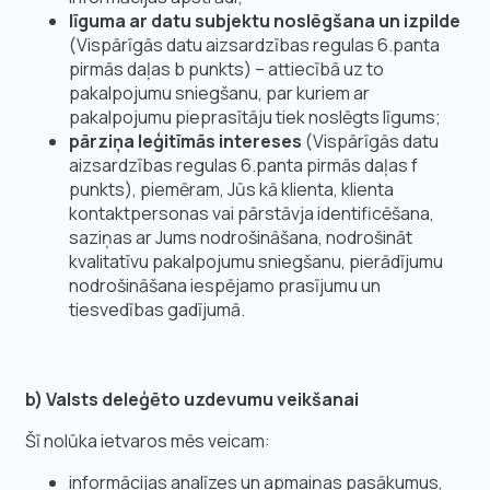
līguma ar datu subjektu noslēgšana un izpilde
(Vispārīgās datu aizsardzības regulas 6.panta
pirmās daļas b punkts) – attiecībā uz to
pakalpojumu sniegšanu, par kuriem ar
pakalpojumu pieprasītāju tiek noslēgts līgums;
pārziņa leģitīmās intereses
(Vispārīgās datu
aizsardzības regulas 6.panta pirmās daļas f
punkts), piemēram, Jūs kā klienta, klienta
kontaktpersonas vai pārstāvja identificēšana,
saziņas ar Jums nodrošināšana, nodrošināt
kvalitatīvu pakalpojumu sniegšanu, pierādījumu
nodrošināšana iespējamo prasījumu un
tiesvedības gadījumā.
b) Valsts deleģēto uzdevumu veikšanai
Šī nolūka ietvaros mēs veicam:
informācijas analīzes un apmaiņas pasākumus,