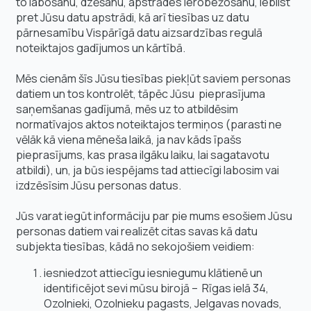
to labošanu, dzēšanu, apstrādes ierobežošanu, iebilst
pret Jūsu datu apstrādi, kā arī tiesības uz datu
pārnesamību Vispārīgā datu aizsardzības regulā
noteiktajos gadījumos un kārtībā.
Mēs cienām šīs Jūsu tiesības piekļūt saviem personas
datiem un tos kontrolēt, tāpēc Jūsu pieprasījuma
saņemšanas gadījumā, mēs uz to atbildēsim
normatīvajos aktos noteiktajos termiņos (parasti ne
vēlāk kā viena mēneša laikā, ja nav kāds īpašs
pieprasījums, kas prasa ilgāku laiku, lai sagatavotu
atbildi), un, ja būs iespējams tad attiecīgi labosim vai
izdzēsīsim Jūsu personas datus.
Jūs varat iegūt informāciju par pie mums esošiem Jūsu
personas datiem vai realizēt citas savas kā datu
subjekta tiesības, kādā no sekojošiem veidiem:
iesniedzot attiecīgu iesniegumu klātienē un
identificējot sevi mūsu birojā – Rīgas ielā 34,
Ozolnieki, Ozolnieku pagasts, Jelgavas novads,