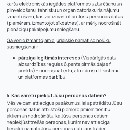
karšu elektroniskās iegādes platformas uzturēšanu un
pilnveidošanu, tehnisku un organizatorisku risinājumu
izmantošanu, kas var izmantot arī Jūsu personas datus
(piemēram, izmantojot sīkdatnes), ar mērķi nodrošināt
pienācīgu pakalpojumu sniegšanu.
Galvenie izmantojamie juridiskie pamati šo nolūku
sasniegšanai ir
:
pārziņa leģitīmās intereses
(Vispārīgās datu
aizsardzības regulas 6.panta pirmās daļas f
punkts) – nodrošināt ērtu, ātru, drošu IT sistēmu
un platformas darbību.
5. Kas varētu piekļūt Jūsu personas datiem?
Mēs veicam attiecīgus pasākumus, lai apstrādātu Jūsu
personas datus atbilstoši piemērojamiem tiesību
aktiem un nodrošinātu, ka Jūsu personas datiem
nepiekļūst trešās personas, kurām nav attiecīga
tiesiskā pamata Jūsu personas datu apstrādei.