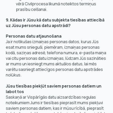
vērā Civilprocesa likumā noteiktos termiņus
prasību celšanai.
9. Kādas ir Jūsu kā datu subjekta tiesības attiecībā
uz Jūsu personas datu apstrādi?
Personas datu atjaunošana
Ja ir notikušas izmaiņas personas datos, kurus Jūs
esat mums snieguši, piemēram, izmaiņas personas
kodā, saziņas adresē, telefona numura, e-pasta maiņa
vai citu personas datu izmaiņas, lūdzam Jūs sazināties
ar mums un iesniegt mums aktuālos datus, lai mēs
varētu sasniegt attiecīgos personas datu apstrādes
nolūkus.
Jūsu tiesības piekļūt saviem personas datiem un
labot tos
Saskaņā ar Vispārīgās datu aizsardzības regulas
noteikumiem Jums ir tiesības pieprasīt mums piekļuvi
saviem personas datiem, kas ir mūsu rīcībā, pieprasīt