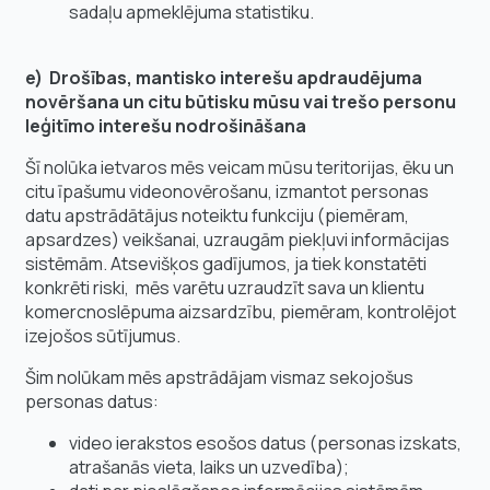
sadaļu apmeklējuma statistiku.
e) Drošības, mantisko interešu apdraudējuma
novēršana un citu būtisku mūsu vai trešo personu
leģitīmo interešu nodrošināšana
Šī nolūka ietvaros mēs veicam mūsu teritorijas, ēku un
citu īpašumu videonovērošanu, izmantot personas
datu apstrādātājus noteiktu funkciju (piemēram,
apsardzes) veikšanai, uzraugām piekļuvi informācijas
sistēmām. Atsevišķos gadījumos, ja tiek konstatēti
konkrēti riski, mēs varētu uzraudzīt sava un klientu
komercnoslēpuma aizsardzību, piemēram, kontrolējot
izejošos sūtījumus.
Šim nolūkam mēs apstrādājam vismaz sekojošus
personas datus:
video ierakstos esošos datus (personas izskats,
atrašanās vieta, laiks un uzvedība);