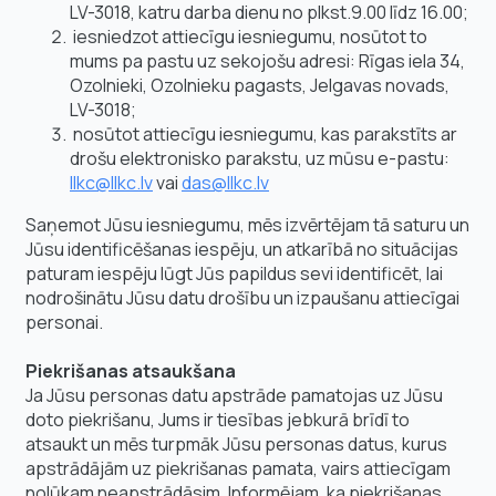
LV-3018, katru darba dienu no plkst.9.00 līdz 16.00;
iesniedzot attiecīgu iesniegumu, nosūtot to
mums pa pastu uz sekojošu adresi: Rīgas iela 34,
Ozolnieki, Ozolnieku pagasts, Jelgavas novads,
LV-3018;
nosūtot attiecīgu iesniegumu, kas parakstīts ar
drošu elektronisko parakstu, uz mūsu e-pastu:
llkc@llkc.lv
vai
das@llkc.lv
Saņemot Jūsu iesniegumu, mēs izvērtējam tā saturu un
Jūsu identificēšanas iespēju, un atkarībā no situācijas
paturam iespēju lūgt Jūs papildus sevi identificēt, lai
nodrošinātu Jūsu datu drošību un izpaušanu attiecīgai
personai.
Piekrišanas atsaukšana
Ja Jūsu personas datu apstrāde pamatojas uz Jūsu
doto piekrišanu, Jums ir tiesības jebkurā brīdī to
atsaukt un mēs turpmāk Jūsu personas datus, kurus
apstrādājām uz piekrišanas pamata, vairs attiecīgam
nolūkam neapstrādāsim. Informējam, ka piekrišanas