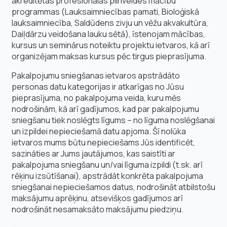
akreditētas profesionālās pilnveides mācību
programmas (Lauksaimniecības pamati, Bioloģiskā
lauksaimniecība, Saldūdens zivju un vēžu akvakultūra,
Daiļdārzu veidošana lauku sētā), īstenojam mācības,
kursus un seminārus noteiktu projektu ietvaros, kā arī
organizējam maksas kursus pēc tirgus pieprasījuma.
Pakalpojumu sniegšanas ietvaros apstrādāto
personas datu kategorijas ir atkarīgas no Jūsu
pieprasījuma, no pakalpojuma veida, kuru mēs
nodrošinām, kā arī gadījumos, kad par pakalpojumu
sniegšanu tiek noslēgts līgums – no līguma noslēgšanai
un izpildei nepieciešamā datu apjoma. Šī nolūka
ietvaros mums būtu nepieciešams Jūs identificēt,
sazināties ar Jums jautājumos, kas saistīti ar
pakalpojuma sniegšanu un/vai līguma izpildi (t.sk. arī
rēķinu izsūtīšanai), apstrādāt konkrēta pakalpojuma
sniegšanai nepieciešamos datus, nodrošināt atbilstošu
maksājumu aprēķinu, atsevišķos gadījumos arī
nodrošināt nesamaksāto maksājumu piedziņu.