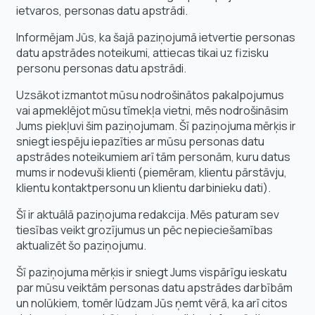
ietvaros, personas datu apstrādi.
Informējam Jūs, ka šajā paziņojumā ietvertie personas
datu apstrādes noteikumi, attiecas tikai uz fizisku
personu personas datu apstrādi.
Uzsākot izmantot mūsu nodrošinātos pakalpojumus
vai apmeklējot mūsu tīmekļa vietni, mēs nodrošināsim
Jums piekļuvi šim paziņojumam. Šī paziņojuma mērķis ir
sniegt iespēju iepazīties ar mūsu personas datu
apstrādes noteikumiem arī tām personām, kuru datus
mums ir nodevuši klienti (piemēram, klientu pārstāvju,
klientu kontaktpersonu un klientu darbinieku dati).
Šī ir aktuālā paziņojuma redakcija. Mēs paturam sev
tiesības veikt grozījumus un pēc nepieciešamības
aktualizēt šo paziņojumu.
Šī paziņojuma mērķis ir sniegt Jums vispārīgu ieskatu
par mūsu veiktām personas datu apstrādes darbībām
un nolūkiem, tomēr lūdzam Jūs ņemt vērā, ka arī citos