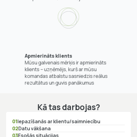
Apmierināts klients
Mūsu galvenais mērķis ir apmierināts
klients – uzņēmējs, kurš ar mūsu
komandas atbalstu sasniedzis reālus
rezultātus un guvis panākumus
Kā tas darbojas?
01
Iepazīšanās ar klientu/saimniecību
02
Datu vākšana
03
Esošās situācijas