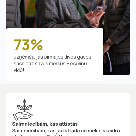
73%
uzņēmēju jau pirmajos divos gados
sasniedz savus mērķus – esi viņu
vidū!
Saimniecībām, kas attīstās
Saimniecībām, kas jau strādā un meklē skaidru