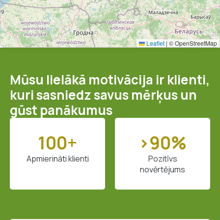
Leaflet
|
© OpenStreetMap
Mūsu lielākā motivācija ir klienti,
kuri sasniedz savus mērķus un
gūst panākumus
100+
>90%
Apmierināti klienti
Pozitīvs
novērtējums