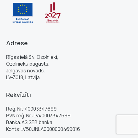
Adrese
Rīgas ielā 34, Ozolnieki,
Ozolnieku pagasts,
Jelgavas novads,
LV-3018, Latvija
Rekvīzīti
Reģ. Nr.:40003347699
PVN reģ. Nr.:LV40003347699
Banka:AS SEB banka
Konts:LV50UNLA0008000469016