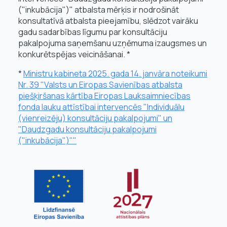
("inkubācija")" atbalsta mērķis ir nodrošināt
konsultatīvā atbalsta pieejamību, slēdzot vairāku
gadu sadarbības līgumu par konsultāciju
pakalpojuma saņemšanu uzņēmuma izaugsmes un
konkurētspējas veicināšanai. *
*
Ministru kabineta 2025. gada 14. janvāra noteikumi
Nr. 39 "Valsts un Eiropas Savienības atbalsta
piešķiršanas kārtība Eiropas Lauksaimniecības
fonda lauku attīstībai intervencēs "Individuālu
(vienreizēju) konsultāciju pakalpojumi" un
"Daudzgadu konsultāciju pakalpojumi
("inkubācija")""