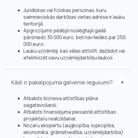
Juridiskas vai fiziskas personas, kuru
saimnieciskās darbības vietas adrese ir lauku
teritorijā.
Apgrozījums pēdējā noslēgtajā gadā
pārsniedz 30 000 euro, bet nav lielāks par 250
000 euro.
Lauku uzņēmēji, kas vēlas attīstīt, dažādot vai
efektivizēt savu uzņēmējdarbību laukos
Kādi ir pakalpojuma galvenie ieguvumi?
Atbalsts biznesa attīstības plāna
sagatavošanā;
Atbalsts finansējuma piesaistē attīstības
projekta/u realizēšanai;
Nozaru ekspertu (augkopība, lopkopība,
ekonomika, grāmatvedība, uzņēmējdarbība)