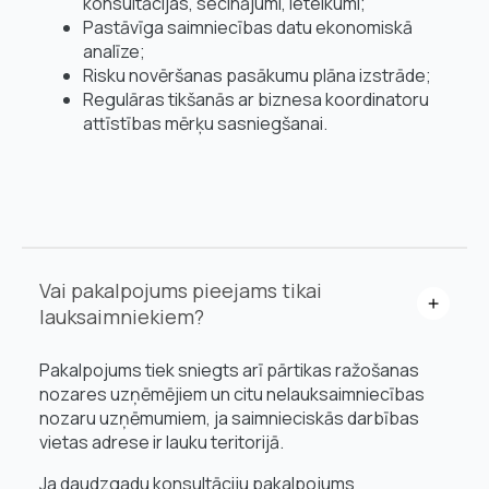
konsultācijas, secinājumi, ieteikumi;
Pastāvīga saimniecības datu ekonomiskā
analīze;
Risku novēršanas pasākumu plāna izstrāde;
Regulāras tikšanās ar biznesa koordinatoru
attīstības mērķu sasniegšanai.
Vai pakalpojums pieejams tikai
lauksaimniekiem?
Pakalpojums tiek sniegts arī pārtikas ražošanas
nozares uzņēmējiem un citu nelauksaimniecības
nozaru uzņēmumiem, ja saimnieciskās darbības
vietas adrese ir lauku teritorijā.
Ja daudzgadu konsultāciju pakalpojums