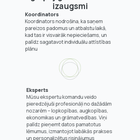
izaugsmi
Koordinators
Koordinators nodrošina, ka saņem
pareizos padomus un atbalstu laikā,
kad tas ir visvairāk nepieciešams, un
palīdz sagatavot individuālu attīstības
plānu
Eksperts
Mūsu ekspertu komandu veido
pieredzējuši profesionāļi no dažādām
nozarēm – lopkopības, augkopības,
ekonomikas un grāmatvedības. Viņi
palīdz pieņemt datos pamatotus
lēmumus, izmantojot labākās prakses
un personalizētus risinājumus