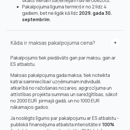
skaits vienam saņēmējam nav ierobežots.
Pakalpojuma līguma termiņš ir no 2 līdz 4
gadiem, bet ne ilgāk kā līdz
2029. gada 30.
septembrim
.
Kāda ir maksas pakalpojuma cena?
Pakalpojums tiek piedāvāts gan par maksu, gan ar
ES atbalstu.
Maksas pakalpojuma gada maksa, tiek noteikta
katrai saimniecībai/ uzņēmumam individuāli,
atkarībā no ražošanas nozares, apgrozījuma un
attīstības projekta summas un sarežģītības, sākot
no 2000 EUR pirmajā gadā, un no 1000 EUR
nākamajos gados.
Ja noslēgts līgums par pakalpojumu ar ES atbalstu -
publiskā finansējuma atbalsta intensitāte ir
100%