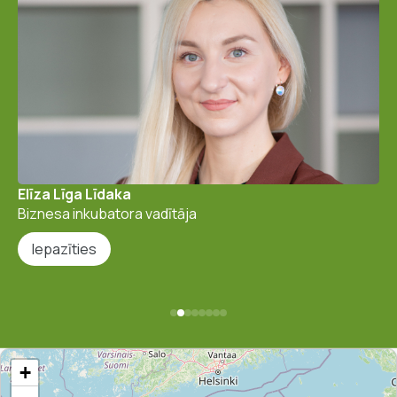
Zane Ģiga-Trušele
Biznesa koordinators
Iepazīties
+