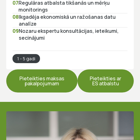
07
Regulāras atbalsta tikšanās un mērķu
monitorings
08
Ikgadēja ekonomiskā un ražošanas datu
analīze
09
Nozaru ekspertu konsultācijas, ieteikumi,
secinājumi
1 - 5 gadi
Pieteikties maksas
Pieteikties ar
pakalpojumam
ES atbalstu