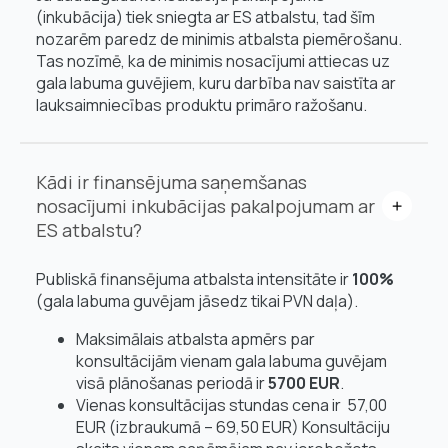
(inkubācija) tiek sniegta ar ES atbalstu, tad šīm
nozarēm paredz
de minimis
atbalsta piemērošanu.
Tas nozīmē, ka
de minimis
nosacījumi attiecas uz
gala labuma guvējiem, kuru darbība nav saistīta ar
lauksaimniecības produktu primāro ražošanu.
Kādi ir finansējuma saņemšanas
nosacījumi inkubācijas pakalpojumam ar
ES atbalstu?
Publiskā finansējuma atbalsta intensitāte ir
100%
(gala labuma guvējam jāsedz tikai PVN daļa).
Maksimālais atbalsta apmērs par
konsultācijām vienam gala labuma guvējam
visā plānošanas periodā ir
5700 EUR
.
Vienas konsultācijas stundas cena ir 57,00
EUR (izbraukumā – 69,50 EUR) Konsultāciju