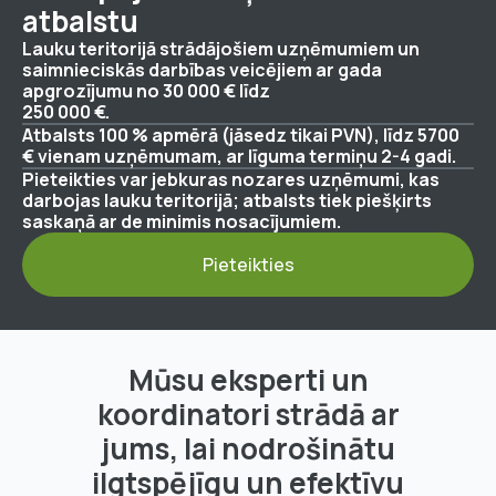
atbalstu
Lauku teritorijā strādājošiem uzņēmumiem un
saimnieciskās darbības veicējiem ar gada
apgrozījumu no 30 000 € līdz
250 000 €.
Atbalsts 100 % apmērā (jāsedz tikai PVN), līdz 5700
€ vienam uzņēmumam, ar līguma termiņu 2-4 gadi.
Pieteikties var jebkuras nozares uzņēmumi, kas
darbojas lauku teritorijā; atbalsts tiek piešķirts
saskaņā ar de minimis nosacījumiem.
Pieteikties
Mūsu eksperti un
koordinatori strādā ar
jums, lai nodrošinātu
ilgtspējīgu un efektīvu