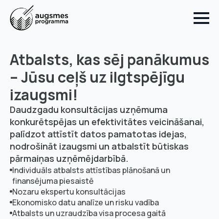
Atbalsts, kas sēj panākumus
– Jūsu ceļš uz ilgtspējīgu
izaugsmi!
Daudzgadu konsultācijas uzņēmuma
konkurētspējas un efektivitātes veicināšanai,
palīdzot attīstīt datos pamatotas idejas,
nodrošināt izaugsmi un atbalstīt būtiskas
pārmaiņas uzņēmējdarbībā.
Individuāls atbalsts attīstības plānošanā un
finansējuma piesaistē
Nozaru ekspertu konsultācijas
Ekonomisko datu analīze un risku vadība
Atbalsts un uzraudzība visa procesa gaitā