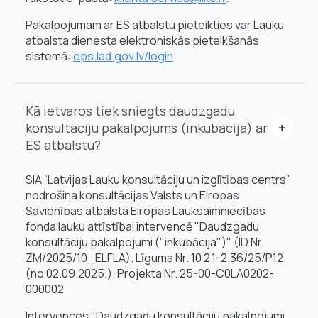
Pakalpojumam ar ES atbalstu pieteikties var Lauku
atbalsta dienesta elektroniskās pieteikšanās
sistemā:
eps.lad.gov.lv/login
Kā ietvaros tiek sniegts daudzgadu
konsultāciju pakalpojums (inkubācija) ar
ES atbalstu?
SIA “Latvijas Lauku konsultāciju un izglītības centrs”
nodrošina konsultācijas Valsts un Eiropas
Savienības atbalsta Eiropas Lauksaimniecības
fonda lauku attīstībai intervencē "Daudzgadu
konsultāciju pakalpojumi ("inkubācija")" (ID Nr.
ZM/2025/10_ELFLA). Līgums Nr. 10 2.1-2.36/25/P12
(no 02.09.2025.). Projekta Nr. 25-00-C0LA0202-
000002
Intervences "Daudzgadu konsultāciju pakalpojumi