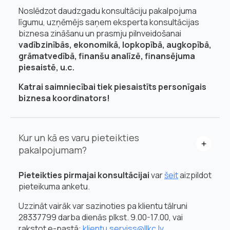
Noslēdzot daudzgadu konsultāciju pakalpojuma
līgumu, uzņēmējs saņem eksperta konsultācijas
biznesa zināšanu un prasmju pilnveidošanai
vadībzinībās, ekonomikā, lopkopībā, augkopībā,
grāmatvedībā, finanšu analīzē, finansējuma
piesaistē, u.c.
Katrai saimniecībai tiek piesaistīts personīgais
biznesa koordinators!
Kur un kā es varu pieteikties
pakalpojumam?
Pieteikties pirmajai konsultācijai
var
šeit
aizpildot
pieteikuma anketu.
Uzzināt vairāk var sazinoties pa klientu tālruni
28337799 darba dienās plkst. 9.00-17.00, vai
rakstot e-pastā:
klientu.serviss@llkc.lv
.