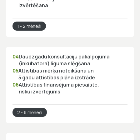
izvērtēšana
1 - 2 mēneši
04
Daudzgadu konsultāciju pakalpojuma
(inkubatora) līguma slēgšana
05
Attīstības mērķa noteikšana un
5 gadu attīstības plāna izstrāde
06
Attīstības finansējuma piesaiste,
risku izvērtējums
2 - 6 mēneši