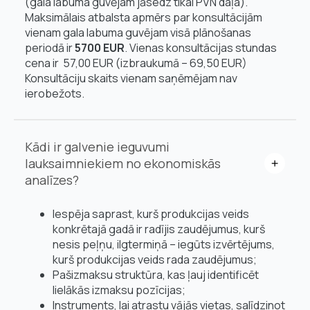
(gala labuma guvējam jāsedz tikai PVN daļa).
Maksimālais atbalsta apmērs par konsultācijām
vienam gala labuma guvējam visā plānošanas
periodā ir
5700 EUR
. Vienas konsultācijas stundas
cena ir 57,00 EUR (izbraukumā – 69,50 EUR)
Konsultāciju skaits vienam saņēmējam nav
ierobežots.
Kādi ir galvenie ieguvumi
lauksaimniekiem no ekonomiskās
analīzes?
Iespēja saprast, kurš produkcijas veids
konkrētajā gadā ir radījis zaudējumus, kurš
nesis peļņu, ilgtermiņā – iegūts izvērtējums,
kurš produkcijas veids rada zaudējumus;
Pašizmaksu struktūra, kas ļauj identificēt
lielākās izmaksu pozīcijas;
Instruments, lai atrastu vājās vietas, salīdzinot